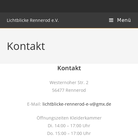
Lichtblicke Rennerod e.V.
Menü
Kontakt
Kontakt
Westernoher Str. 2
56477 Rennerod
E-Mail:
lichtblicke-rennerod-e-v@gmx.de
Öffnungszeiten Kleiderkammer
Di. 14:00 – 17:00 Uhr
Do. 15:00 – 17:00 Uhr